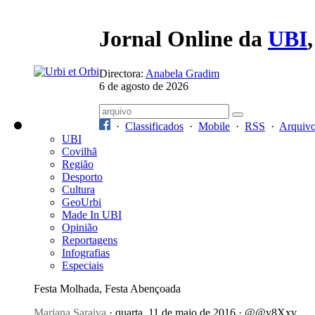
Jornal Online da
UBI
Directora:
Anabela Gradim
6 de agosto de 2026
·
Classificados
·
Mobile
·
RSS
·
Arquiv
UBI
Covilhã
Região
Desporto
Cultura
GeoUrbi
Made In UBI
Opinião
Reportagens
Infografias
Especiais
Festa Molhada, Festa Abençoada
Mariana Saraiva
· quarta, 11 de maio de 2016 · @@y8Xxv