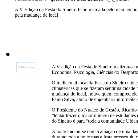
A V Edição da Festa do Sineiro ficou marcada pelo mau tempo
pela mudança de local
A V edição da Festa do Sineiro realizou-se 
22168 visitas
Economia, Psicologia, Ciências do Desporto
O tradicional local da Festa do Sineiro não 
climatéricas que se fizeram sentir na cidade 
mudança do local, houve quem compreendess
Paulo Silva, aluno de engenharia informática
O Presidente do Núcleo de Gestão, Ricardo 
“tentar trazer o maior número de estudantes 
do Sineiro é para “toda a comunidade Ubian
A noite iniciou-se com a atuação de uma da
durante toda a noite mas a festa prosseguiu