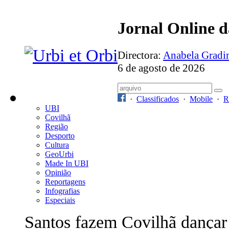
Jornal Online 
Directora:
Anabela Grad
6 de agosto de 2026
·
Classificados
·
Mobile
·
R
UBI
Covilhã
Região
Desporto
Cultura
GeoUrbi
Made In UBI
Opinião
Reportagens
Infografias
Especiais
Santos fazem Covilhã dançar