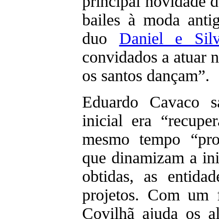
principal novidade d
bailes à moda anti
duo
Daniel e Sil
convidados a atuar n
os santos dançam”.
Eduardo Cavaco sa
inicial era “recupe
mesmo tempo “prom
que dinamizam a ini
obtidas, as entida
projetos. Com um 
Covilhã ajuda os a