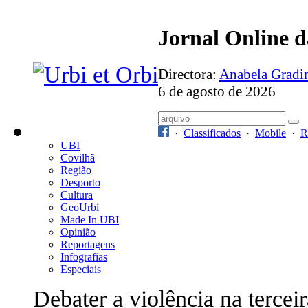
Jornal Online 
Directora:
Anabela Grad
6 de agosto de 2026
·
Classificados
·
Mobile
·
R
UBI
Covilhã
Região
Desporto
Cultura
GeoUrbi
Made In UBI
Opinião
Reportagens
Infografias
Especiais
Debater a violência na terceir