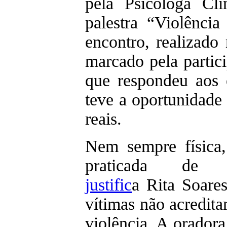
pela Psicóloga Clí
palestra “Violência
encontro, realizado
marcado pela partic
que respondeu aos 
teve a oportunidade
reais.
Nem sempre física,
praticada de d
justific
a Rita Soare
vítimas não acredita
violência. A oradora