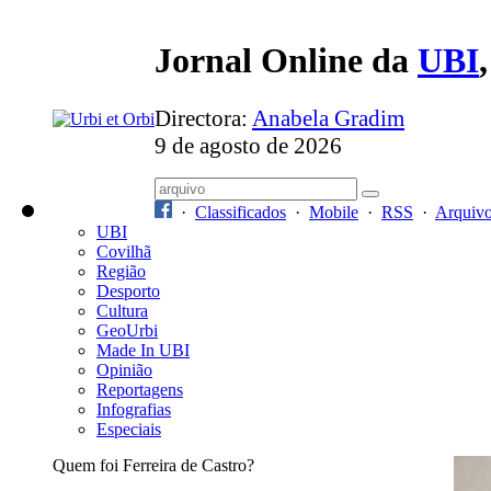
Jornal Online da
UBI
Directora:
Anabela Gradim
9 de agosto de 2026
·
Classificados
·
Mobile
·
RSS
·
Arquiv
UBI
Covilhã
Região
Desporto
Cultura
GeoUrbi
Made In UBI
Opinião
Reportagens
Infografias
Especiais
Quem foi Ferreira de Castro?