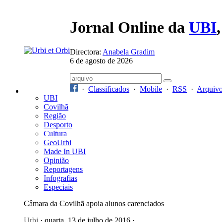
Jornal Online da
UBI
Directora:
Anabela Gradim
6 de agosto de 2026
·
Classificados
·
Mobile
·
RSS
·
Arquiv
UBI
Covilhã
Região
Desporto
Cultura
GeoUrbi
Made In UBI
Opinião
Reportagens
Infografias
Especiais
Câmara da Covilhã apoia alunos carenciados
Urbi
· quarta, 13 de julho de 2016 ·