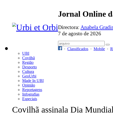
Jornal Online 
Directora:
Anabela Grad
7 de agosto de 2026
·
Classificados
·
Mobile
·
R
UBI
Covilhã
Região
Desporto
Cultura
GeoUrbi
Made In UBI
Opinião
Reportagens
Infografias
Especiais
Covilhã assinala Dia Mundia