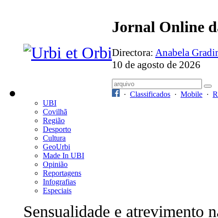
Jornal Online 
Directora:
Anabela Grad
10 de agosto de 2026
·
Classificados
·
Mobile
·
R
UBI
Covilhã
Região
Desporto
Cultura
GeoUrbi
Made In UBI
Opinião
Reportagens
Infografias
Especiais
Sensualidade e atrevimento n