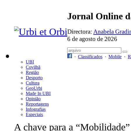
Jornal Online 
Directora:
Anabela Grad
6 de agosto de 2026
·
Classificados
·
Mobile
·
R
UBI
Covilhã
Região
Desporto
Cultura
GeoUrbi
Made In UBI
Opinião
Reportagens
Infografias
Especiais
A chave para a “Mobilidade”