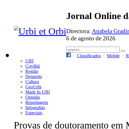
Jornal Online 
Directora:
Anabela Grad
6 de agosto de 2026
·
Classificados
·
Mobile
·
R
UBI
Covilhã
Região
Desporto
Cultura
GeoUrbi
Made In UBI
Opinião
Reportagens
Infografias
Especiais
Provas de doutoramento em M