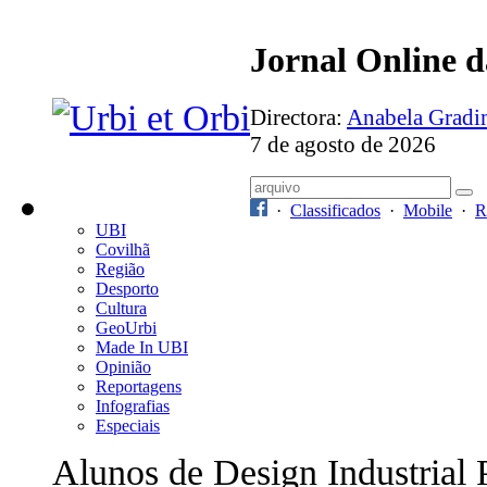
Jornal Online 
Directora:
Anabela Grad
7 de agosto de 2026
·
Classificados
·
Mobile
·
R
UBI
Covilhã
Região
Desporto
Cultura
GeoUrbi
Made In UBI
Opinião
Reportagens
Infografias
Especiais
Alunos de Design Industrial