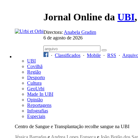
Jornal Online da
UBI
Directora:
Anabela Gradim
6 de agosto de 2026
·
Classificados
·
Mobile
·
RSS
·
Arquiv
UBI
Covilhã
Região
Desporto
Cultura
GeoUrbi
Made In UBI
Opinião
Reportagens
Infografias
Especiais
Centro de Sangue e Transplantação recolhe sangue na UBI
Jéssica Barradas
e
Andrea Lopes Fonseca
e
João Botão dos Sa