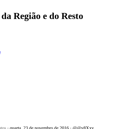
, da Região e do Resto
o
ntos
· quarta, 23 de novembro de 2016 · @@y8Xxv