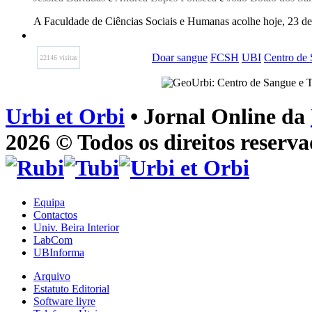
A Faculdade de Ciências Sociais e Humanas acolhe hoje, 23 d
Doar sangue
FCSH
UBI
Centro de 
22146 visitas
Urbi et Orbi
• Jornal Online da
2026 © Todos os direitos reserva
Equipa
Contactos
Univ. Beira Interior
LabCom
UBInforma
Arquivo
Estatuto Editorial
Software livre