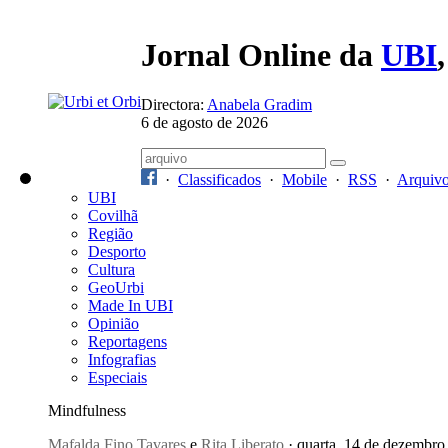
Jornal Online da
UBI
Directora:
Anabela Gradim
6 de agosto de 2026
·
Classificados
·
Mobile
·
RSS
·
Arquiv
UBI
Covilhã
Região
Desporto
Cultura
GeoUrbi
Made In UBI
Opinião
Reportagens
Infografias
Especiais
Mindfulness
Mafalda Fino Tavares
e
Rita Liberato
· quarta, 14 de dezembro