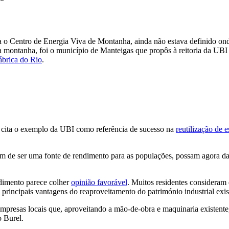
 o Centro de Energia Viva de Montanha, ainda não estava definido onde
a montanha, foi o município de Manteigas que propôs à reitoria da UBI
ábrica do Rio
.
ita o exemplo da UBI como referência de sucesso na
reutilização de e
ram de ser uma fonte de rendimento para as populações, possam agora d
dimento parece colher
opinião favorável
. Muitos residentes considera
principais vantagens do reaproveitamento do património industrial exis
presas locais que, aproveitando a mão-de-obra e maquinaria existent
o Burel.