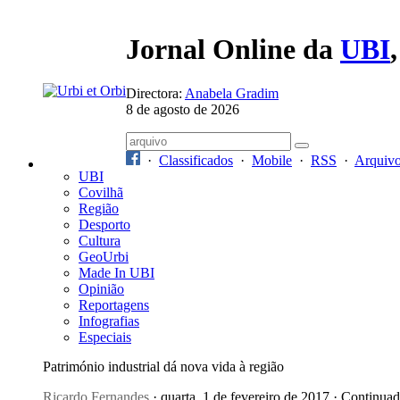
Jornal Online da
UBI
Directora:
Anabela Gradim
8 de agosto de 2026
·
Classificados
·
Mobile
·
RSS
·
Arquiv
UBI
Covilhã
Região
Desporto
Cultura
GeoUrbi
Made In UBI
Opinião
Reportagens
Infografias
Especiais
Património industrial dá nova vida à região
Ricardo Fernandes
· quarta, 1 de fevereiro de 2017 · Continua