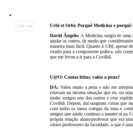
Urbi et Orbi: Porquê Medicina e porquê
22188 visitas
David Ângelo:
A Medicina surgiu de uma ma
ajudar os outros, de modo que considerando 
maneira mais fácil. Quanto à UBI, apesar de
virado para a componente prática, nós começ
que me levou a ir para a Covilhã.
U@O: Contas feitas, valeu a pena?
DA:
Valeu muito a pena e não me arrepend
estavam na mesma situação que eu, ou seja,
muito amigos uns dos outros e esse espírit
Covilhã. Depois, daí surgiram coisas que m
com todos os meus colegas da tuna e cont
amigos que ainda continuo a manter aí na 
própria relação aluno/professor que era u
vários professores da faculdade, o que é uma