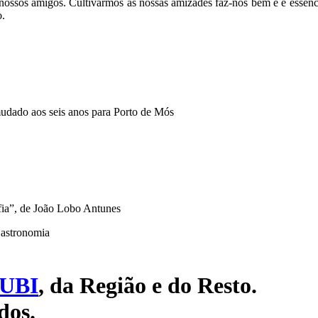
nossos amigos. Cultivarmos as nossas amizades faz-nos bem e é essen
o.
udado aos seis anos para Porto de Mós
ia”, de João Lobo Antunes
Gastronomia
UBI
, da Região e do Resto.
dos.