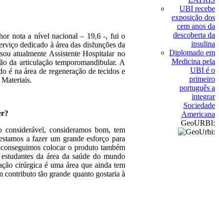
UBI recebe
exposição dos
cem anos da
descoberta da
or nota a nível nacional – 19,6 -, fui o
insulina
erviço dedicado à área das disfunções da
Diplomado em
 sou atualmente Assistente Hospitalar no
Medicina pela
ão da articulação temporomandibular. A
UBI é o
do é na área de regeneração de tecidos e
primeiro
Materiais.
português a
integrar
Sociedade
er?
Americana
GeoURBI:
 considerável, consideramos bom, tem
estamos a fazer um grande esforço para
te conseguimos colocar o produto também
 estudantes da área da saúde do mundo
lação cirúrgica é uma área que ainda tem
 contributo tão grande quanto gostaria à