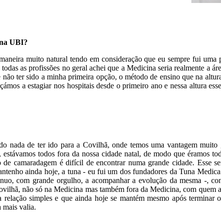
 na UBI?
neira muito natural tendo em consideração que eu sempre fui uma pe
todas as profissões no geral achei que a Medicina seria realmente a ár
 não ter sido a minha primeira opção, o método de ensino que na altur
ámos a estagiar nos hospitais desde o primeiro ano e nessa altura ess
o nada de ter ido para a Covilhã, onde temos uma vantagem muito g
 estávamos todos fora da nossa cidade natal, de modo que éramos tod
o de camaradagem é difícil de encontrar numa grande cidade. Esse ser
antenho ainda hoje, a tuna - eu fui um dos fundadores da Tuna Medic
inuo, com grande orgulho, a acompanhar a evolução da mesma -, con
Covilhã, não só na Medicina mas também fora da Medicina, com quem a
ma relação simples e que ainda hoje se mantém mesmo após terminar o
 mais valia.