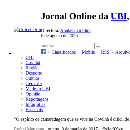
Jornal Online da
UBI
Directora:
Anabela Gradim
6 de agosto de 2026
·
Classificados
·
Mobile
·
RSS
·
Arquiv
UBI
Covilhã
Região
Desporto
Cultura
GeoUrbi
Made In UBI
Opinião
Reportagens
Infografias
Especiais
"O espírito de camaradagem que se vive na Covilhã é difícil d
Rafael Mangana
· quarta, 8 de mar?o de 2017 · @@y8Xxv