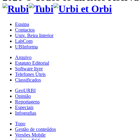
Equipa
Contactos
Univ. Beira Interior
LabCom
UBInforma
Arquivo
Estatuto Editorial
Software livre
Telefones Úteis
Classificados
GeoURBI
Opinião
Reportagens
Especiais
Infografias
Topo
Gestão de conteúdos
Versões Mobile