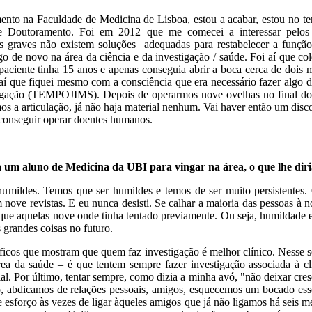
to na Faculdade de Medicina de Lisboa, estou a acabar, estou no terc
e Doutoramento. Foi em 2012 que me comecei a interessar pelos 
 graves não existem soluções adequadas para restabelecer a função 
go de novo na área da ciência e da investigação / saúde. Foi aí que co
paciente tinha 15 anos e apenas conseguia abrir a boca cerca de dois 
 aí que fiquei mesmo com a consciência que era necessário fazer algo d
stigação (TEMPOJIMS). Depois de operarmos nove ovelhas no final do
os a articulação, já não haja material nenhum. Vai haver então um dis
 conseguir operar doentes humanos.
a um aluno de Medicina da UBI para vingar na área, o que lhe dir
humildes. Temos que ser humildes e temos de ser muito persistente
 nove revistas. E eu nunca desisti. Se calhar a maioria das pessoas à no
que aquelas nove onde tinha tentado previamente. Ou seja, humildade e 
 grandes coisas no futuro.
tíficos que mostram que quem faz investigação é melhor clínico. Nesse 
rea da saúde – é que tentem sempre fazer investigação associada à cl
cial. Por último, tentar sempre, como dizia a minha avó, "não deixar cre
o, abdicamos de relações pessoais, amigos, esquecemos um bocado ess
 esforço às vezes de ligar àqueles amigos que já não ligamos há seis m