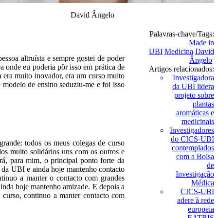
David Ângelo
Palavras-chave/Tags:
Made in
UBI
Medicina
David
ssoa altruísta e sempre gostei de poder
Ângelo
ea onde eu poderia pôr isso em prática de
Artigos relacionados:
a era muito inovador, era um curso muito
Investigadora
e modelo de ensino seduziu-me e foi isso
da UBI lidera
projeto sobre
plantas
aromáticas e
medicinais
Investigadores
do CICS-UBI
rande: todos os meus colegas de curso
contemplados
os muito solidários uns com os outros e
com a Bolsa
á, para mim, o principal ponto forte da
de
a da UBI e ainda hoje mantenho contacto
Investigação
tinuo a manter o contacto com grandes
Médica
inda hoje mantenho amizade. E depois a
CICS-UBI
 curso, continuo a manter contacto com
adere à rede
europeia
EATRIS