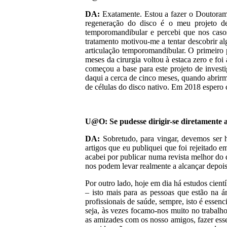
DA:
Exatamente. Estou a fazer o Doutoramen
regeneração do disco é o meu projeto d
temporomandibular e percebi que nos casos
tratamento motivou-me a tentar descobrir al
articulação temporomandibular. O primeiro 
meses da cirurgia voltou à estaca zero e foi
começou a base para este projeto de inve
daqui a cerca de cinco meses, quando abrirm
de células do disco nativo. Em 2018 espero
U@O: Se pudesse dirigir-se diretamente 
DA:
Sobretudo, para vingar, devemos ser 
artigos que eu publiquei que foi rejeitado em
acabei por publicar numa revista melhor do 
nos podem levar realmente a alcançar depois
Por outro lado, hoje em dia há estudos cien
– isto mais para as pessoas que estão na á
profissionais de saúde, sempre, isto é essen
seja, às vezes focamo-nos muito no trabalh
as amizades com os nosso amigos, fazer esse