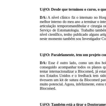
U@O: Desde que terminou o curso, o que t
DA:
A nível clínico fiz o internato no Hos
melhor interno do meu ano a terminar o inte
articulação temporomandibular e cirurgia o
Serviço de Estomatologia. Trabalho também
nível científico, tenho publicado alguns ar
neste momento também sou Investigador Convi
U@O: Paralelamente, tem um projeto com
DA:
Esse é outro lado, como um dos hob
conseguido acompanhar todos os planos qu
tentar internacionalizar a Blocomed, já es
nos Estados Unidos e o feedback tem sido
tivessem um kit de sutura da Blocomed para
muito potencial. Agora, infelizmente, estou
Blocomed.
U@O: Também está a tirar o Doutorame