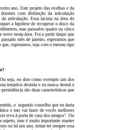
eiro ano. Este projeto das ovelhas e da
doentes com disfunção da articulação
da articulação. Essa lacuna na área do
loquei a hipótese de recuperar o disco da
milímetros, mas passados quatro ou cinco
e novo nesta área. Foi a partir daqui que
 passado mês de janeiro, esperamos que
co que, esperamos, seja com o mesmo tipo
ia?
s. Ou seja, eu dou como exemplo um dos
na tentativa desistia e eu nunca desisti e
persistência são duas características que
sentido, o segundo conselho que eu daria
ínica e isto vai fazer de vocês melhores
scer erva à porta de casa dos amigos". Ou
e aspeto, mas é muito importante manter
eses ou há um ano, tentar ter sempre essa