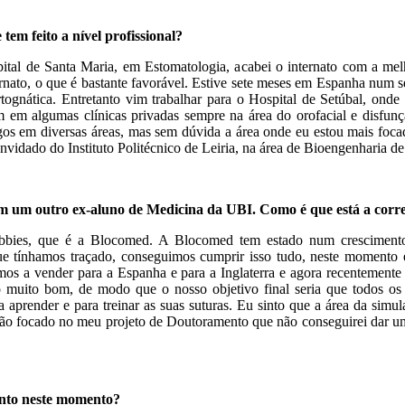
em feito a nível profissional?
pital de Santa Maria, em Estomatologia, acabei o internato com a melh
rnato, o que é bastante favorável. Estive sete meses em Espanha num s
rtognática. Entretanto vim trabalhar para o Hospital de Setúbal, onde
 em algumas clínicas privadas sempre na área do orofacial e disfunç
tigos em diversas áreas, mas sem dúvida a área onde eu estou mais foca
dado do Instituto Politécnico de Leiria, na área de Bioengenharia de 
 um outro ex-aluno de Medicina da UBI. Como é que está a corr
bies, que é a Blocomed. A Blocomed tem estado num crescimento
e tínhamos traçado, conseguimos cumprir isso tudo, neste momento 
tamos a vender para a Espanha e para a Inglaterra e agora recentemen
 muito bom, de modo que o nosso objetivo final seria que todos os
 aprender e para treinar as suas suturas. Eu sinto que a área da simu
 tão focado no meu projeto de Doutoramento que não conseguirei dar um
nto neste momento?