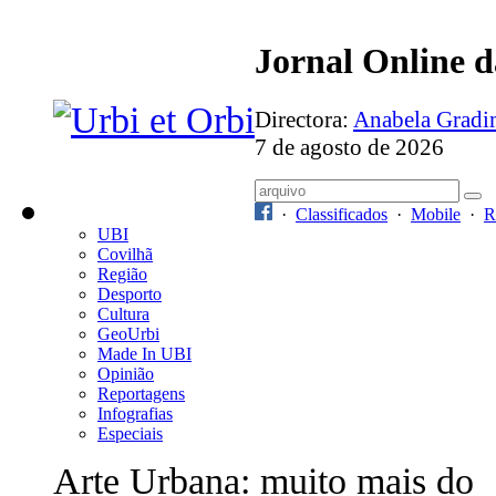
Jornal Online 
Directora:
Anabela Grad
7 de agosto de 2026
·
Classificados
·
Mobile
·
R
UBI
Covilhã
Região
Desporto
Cultura
GeoUrbi
Made In UBI
Opinião
Reportagens
Infografias
Especiais
Arte Urbana: muito mais do