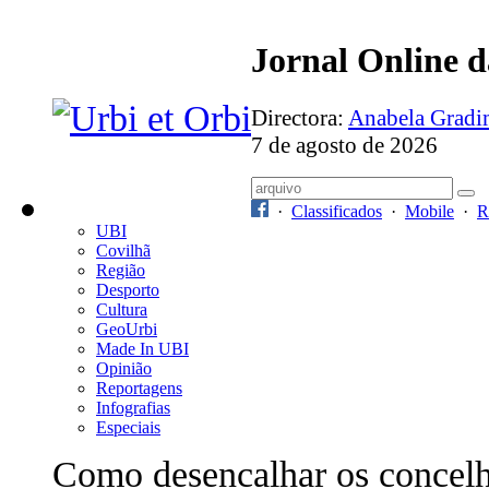
Jornal Online 
Directora:
Anabela Grad
7 de agosto de 2026
·
Classificados
·
Mobile
·
R
UBI
Covilhã
Região
Desporto
Cultura
GeoUrbi
Made In UBI
Opinião
Reportagens
Infografias
Especiais
Como desencalhar os concelho