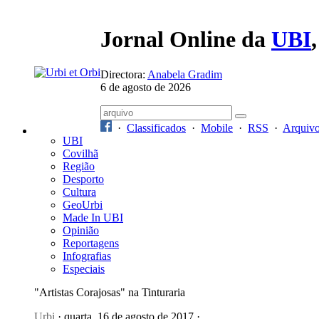
Jornal Online da
UBI
Directora:
Anabela Gradim
6 de agosto de 2026
·
Classificados
·
Mobile
·
RSS
·
Arquiv
UBI
Covilhã
Região
Desporto
Cultura
GeoUrbi
Made In UBI
Opinião
Reportagens
Infografias
Especiais
"Artistas Corajosas" na Tinturaria
Urbi
· quarta, 16 de agosto de 2017 ·