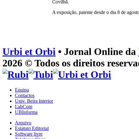
Covilhã.
A exposição, patente desde o dia 8 de agosto
Urbi et Orbi
• Jornal Online da
2026 © Todos os direitos reserva
Equipa
Contactos
Univ. Beira Interior
LabCom
UBInforma
Arquivo
Estatuto Editorial
Software livre