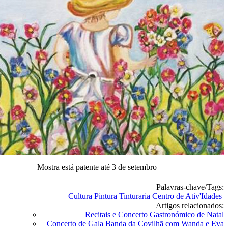
Mostra está patente até 3 de setembro
Palavras-chave/Tags:
Cultura
Pintura
Tinturaria
Centro de Ativ'Idades
Artigos relacionados:
Recitais e Concerto Gastronómico de Natal
Concerto de Gala Banda da Covilhã com Wanda e Eva