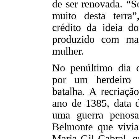
de ser renovada. “S
muito desta terra
crédito da ideia d
produzido com mad
mulher.
No penúltimo dia 
por um herdeiro 
batalha. A recriação
ano de 1385, data 
uma guerra penos
Belmonte que vivia 
Maria Gil Cabral, q