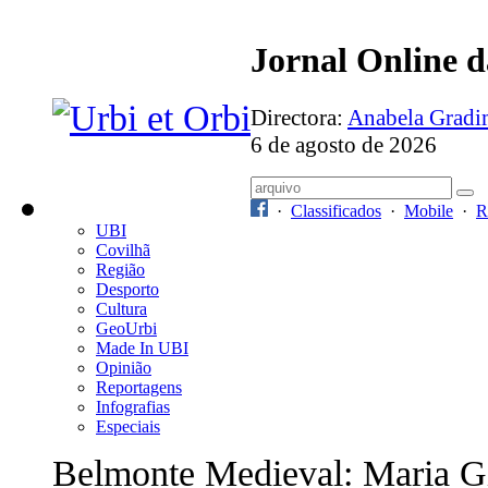
Jornal Online 
Directora:
Anabela Grad
6 de agosto de 2026
·
Classificados
·
Mobile
·
R
UBI
Covilhã
Região
Desporto
Cultura
GeoUrbi
Made In UBI
Opinião
Reportagens
Infografias
Especiais
Belmonte Medieval: Maria G