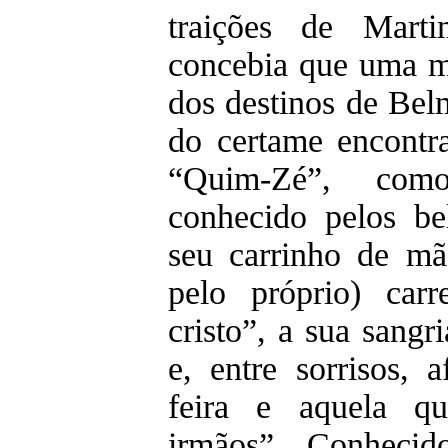
traições de Mart
concebia que uma mu
dos destinos de Belm
do certame encontr
“Quim-Zé”, com
conhecido pelos be
seu carrinho de mão
pelo próprio) car
cristo”, a sua sangr
e, entre sorrisos, 
feira e aquela qu
irmãos”. Conhecid