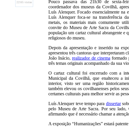
Pouco passava das 21h30 de sexta-fei
22165 visitas
coordenador dos museus da Covilhã, apres
Luís Alenquer. Focado essencialmente na es
Luís Alenquer foca-se na transferência da
metais, os materiais mais comumente utili
convite do Museu de Arte Sacra da Covilhã
população um cartaz cultural abrangente e 
religiosos do museu.
Depois da apresentação e inserido na expo
apresentou três cantoras que interpretaram c
João Inácio,
realizador de cinema
formado p
três temas originais acompanhado da sua viol
O cartaz cultural foi encerrado com a in
Municipal da Covilhã, que enalteceu a in
interior, visto ser uma região historicame
também elevou os covilhanenses pelos seus 
certames culturais para melhor servir as pes
Luís Alenquer teve tempo para
dissertar
sobr
pelo Museu de Arte Sacra. Por seu lado,
afirmando que é necessário chamar a atenção
A exposição “Humanizações” estará patente 