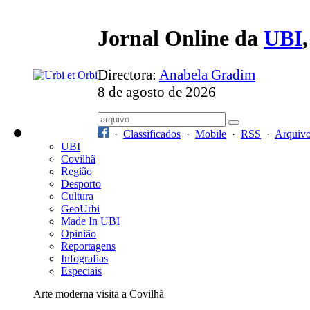
Jornal Online da
UBI
Directora:
Anabela Gradim
8 de agosto de 2026
·
Classificados
·
Mobile
·
RSS
·
Arquiv
UBI
Covilhã
Região
Desporto
Cultura
GeoUrbi
Made In UBI
Opinião
Reportagens
Infografias
Especiais
Arte moderna visita a Covilhã