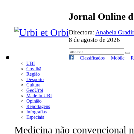
Jornal Online 
Directora:
Anabela Grad
8 de agosto de 2026
·
Classificados
·
Mobile
·
R
UBI
Covilhã
Região
Desporto
Cultura
GeoUrbi
Made In UBI
Opinião
Reportagens
Infografias
Especiais
Medicina não convencional 