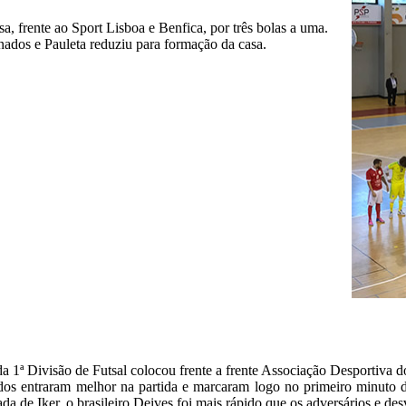
, frente ao Sport Lisboa e Benfica, por três bolas a uma.
ados e Pauleta reduziu para formação da casa.
 1ª Divisão de Futsal colocou frente a frente Associação Desportiva 
os entraram melhor na partida e marcaram logo no primeiro minuto 
a de Iker, o brasileiro Deives foi mais rápido que os adversários e des