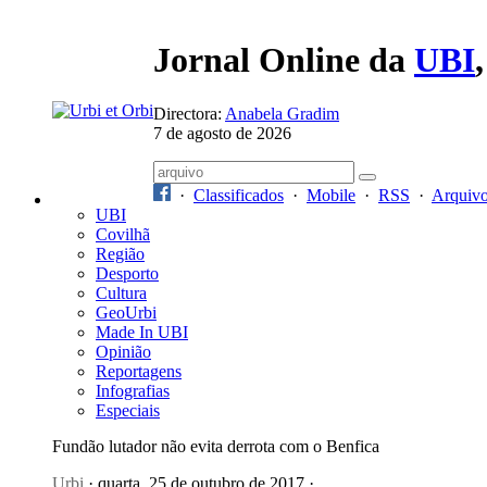
Jornal Online da
UBI
Directora:
Anabela Gradim
7 de agosto de 2026
·
Classificados
·
Mobile
·
RSS
·
Arquiv
UBI
Covilhã
Região
Desporto
Cultura
GeoUrbi
Made In UBI
Opinião
Reportagens
Infografias
Especiais
Fundão lutador não evita derrota com o Benfica
Urbi
· quarta, 25 de outubro de 2017 ·