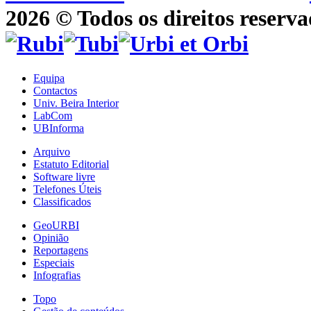
2026 © Todos os direitos reserva
Equipa
Contactos
Univ. Beira Interior
LabCom
UBInforma
Arquivo
Estatuto Editorial
Software livre
Telefones Úteis
Classificados
GeoURBI
Opinião
Reportagens
Especiais
Infografias
Topo