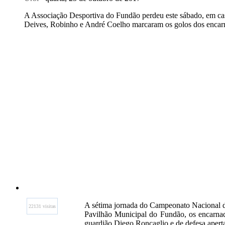
A Associação Desportiva do Fundão perdeu este sábado, em casa
Deives, Robinho e André Coelho marcaram os golos dos encarn
A sétima jornada do Campeonato Nacional da
22131 visitas
Pavilhão Municipal do Fundão, os encarnad
guardião Diego Roncaglio e de defesa apertad