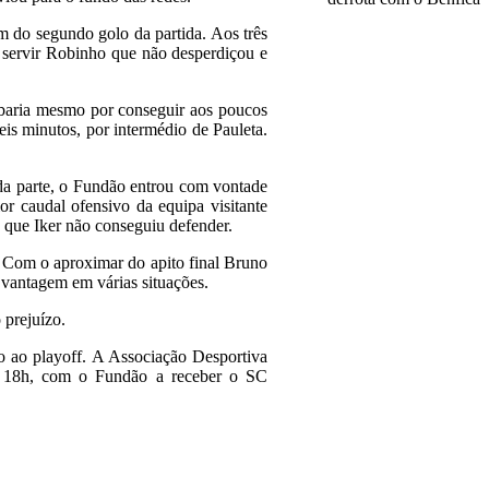
em do segundo golo da partida. Aos três
 servir Robinho que não desperdiçou e
cabaria mesmo por conseguir aos poucos
eis minutos, por intermédio de Pauleta.
nda parte, o Fundão entrou com vontade
r caudal ofensivo da equipa visitante
e que Iker não conseguiu defender.
o. Com o aproximar do apito final Bruno
 vantagem em várias situações.
 prejuízo.
so ao playoff. A Associação Desportiva
 às 18h, com o Fundão a receber o SC