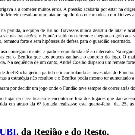
rigava-a a cometer muitos erros. A pressão acabaria por estar na orig
io Moreira resultou num ataque rápido dos encarnados, com Deives a
o na partida, a equipa de Bruno Travassos nunca desistiu de lutar e a
es e nas transições, o Fundão subiu no terreno e chegou ao golo aos s
 rematou forte e sem hipóteses de defesa para o guardião encarnado.
casa conseguiu manter a partida equilibrada até ao intervalo. Na segu
mas era o Benfica que aos poucos ganhava o controlo do jogo. O maio
artida. Na sequência de um canto, André Coelho disparou um remate fort
de Joel Rocha gerir a partida e ir controlando as investidas do Fundã
mas a estratégia não resultou e o Benfica podia mesmo ter aumentado a
baram por decidir um jogo onde o Fundão teve sempre de correr atrás do
 lugar da classificação e encontra-se fora dos lugares que dão aces
ida em atraso da 6º jornada realiza-se esta quarta-feira, dia 25,
UBI
, da Região e do Resto.