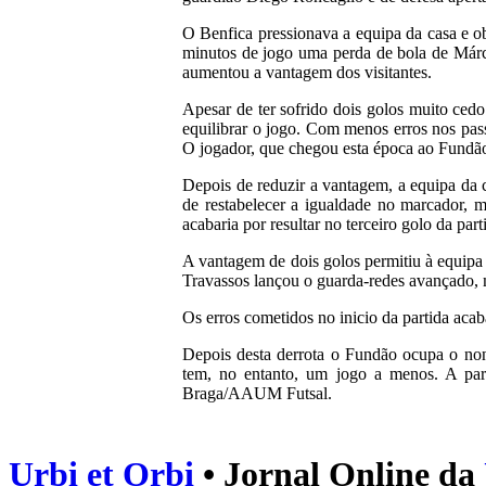
O Benfica pressionava a equipa da casa e ob
minutos de jogo uma perda de bola de Márc
aumentou a vantagem dos visitantes.
Apesar de ter sofrido dois golos muito ced
equilibrar o jogo. Com menos erros nos pass
O jogador, que chegou esta época ao Fundão,
Depois de reduzir a vantagem, a equipa da 
de restabelecer a igualdade no marcador, 
acabaria por resultar no terceiro golo da p
A vantagem de dois golos permitiu à equipa 
Travassos lançou o guarda-redes avançado, 
Os erros cometidos no inicio da partida aca
Depois desta derrota o Fundão ocupa o nono
tem, no entanto, um jogo a menos. A part
Braga/AAUM Futsal.
Urbi et Orbi
• Jornal Online da