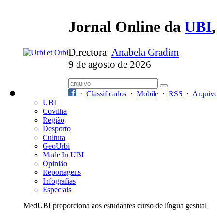
Jornal Online da
UBI
Directora:
Anabela Gradim
9 de agosto de 2026
·
Classificados
·
Mobile
·
RSS
·
Arquiv
UBI
Covilhã
Região
Desporto
Cultura
GeoUrbi
Made In UBI
Opinião
Reportagens
Infografias
Especiais
MedUBI proporciona aos estudantes curso de língua gestual