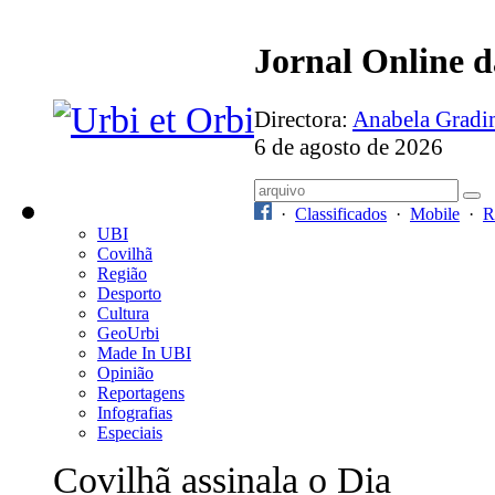
Jornal Online 
Directora:
Anabela Grad
6 de agosto de 2026
·
Classificados
·
Mobile
·
R
UBI
Covilhã
Região
Desporto
Cultura
GeoUrbi
Made In UBI
Opinião
Reportagens
Infografias
Especiais
Covilhã assinala o Dia