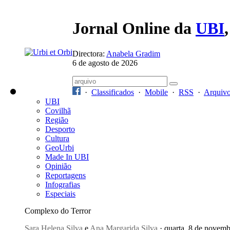
Jornal Online da
UBI
Directora:
Anabela Gradim
6 de agosto de 2026
·
Classificados
·
Mobile
·
RSS
·
Arquiv
UBI
Covilhã
Região
Desporto
Cultura
GeoUrbi
Made In UBI
Opinião
Reportagens
Infografias
Especiais
Complexo do Terror
Sara Helena Silva
e
Ana Margarida Silva
· quarta, 8 de novem