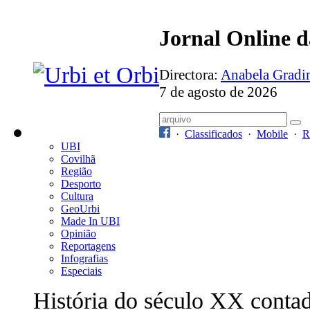
Jornal Online 
Directora:
Anabela Grad
7 de agosto de 2026
·
Classificados
·
Mobile
·
R
UBI
Covilhã
Região
Desporto
Cultura
GeoUrbi
Made In UBI
Opinião
Reportagens
Infografias
Especiais
História do século XX conta