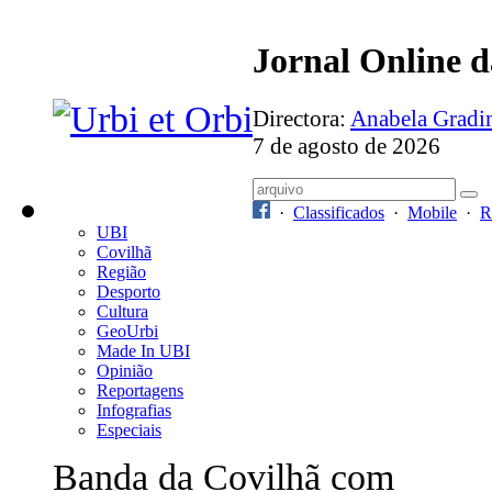
Jornal Online 
Directora:
Anabela Grad
7 de agosto de 2026
·
Classificados
·
Mobile
·
R
UBI
Covilhã
Região
Desporto
Cultura
GeoUrbi
Made In UBI
Opinião
Reportagens
Infografias
Especiais
Banda da Covilhã com