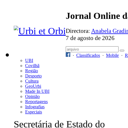
Jornal Online 
Directora:
Anabela Grad
7 de agosto de 2026
·
Classificados
·
Mobile
·
R
UBI
Covilhã
Região
Desporto
Cultura
GeoUrbi
Made In UBI
Opinião
Reportagens
Infografias
Especiais
Secretária de Estado do