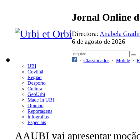
Jornal Online 
Directora:
Anabela Grad
6 de agosto de 2026
·
Classificados
·
Mobile
·
R
UBI
Covilhã
Região
Desporto
Cultura
GeoUrbi
Made In UBI
Opinião
Reportagens
Infografias
Especiais
AAUBI vai apresentar moçã