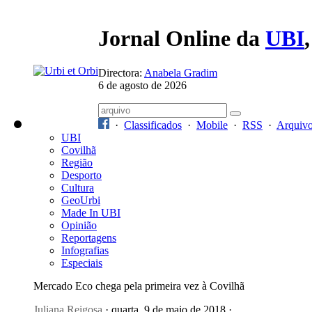
Jornal Online da
UBI
Directora:
Anabela Gradim
6 de agosto de 2026
·
Classificados
·
Mobile
·
RSS
·
Arquiv
UBI
Covilhã
Região
Desporto
Cultura
GeoUrbi
Made In UBI
Opinião
Reportagens
Infografias
Especiais
Mercado Eco chega pela primeira vez à Covilhã
Juliana Reigosa
· quarta, 9 de maio de 2018 ·