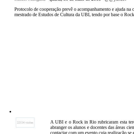
Protocolo de cooperação prevê o acompanhamento e ajuda na ori
mestrado de Estudos de Cultura da UBI, tendo por base o Rock
A UBI e o Rock in Rio rubricaram esta terç
22154 visitas
abranger os alunos e docentes das áreas cie
contactar com um evento cuja realização se