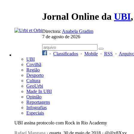
Jornal Online da
UBI
Directora:
Anabela Gradim
7 de agosto de 2026
·
Classificados
·
Mobile
·
RSS
·
Arquiv
UBI
Covilhã
Região
Desporto
Cultura
GeoUrbi
Made In UBI
Opinião
Reportagens
Infografias
Especiais
UBI assina protocolo com Rock in Rio Academy
Rafael Mangana
· quarta, 30 de maio de 2018 · @@y8Xxv