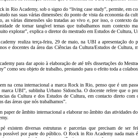
 in Rio Academy, sob o signo do “living case study”, permite, em con
studo nas suas várias dimensões: do ponto de vista da economia da cu
anto, as várias dimensões são tratadas ao vivo e, por isso, o contexto d
unidade de tornar tangível temas que trabalhamos num contexto ma
uito explorar”, explica o diretor do mestrado em Estudos de Cultura, 
Academy realiza terça-feira, 29 de maio, na UBI a apresentação do
lunos e docentes da área das Ciências da Cultura/Estudos de Cultura, m
cademy para dar apoio à elaboração de até três dissertações do Mest
y” como seu objeto de trabalho, prestando para o efeito toda a colabora
em na cena internacional a marca Rock in Rio, penso que é um passo 
a marca UBI”, sublinha Urbano Sidoncha. O docente refere que o prot
cias da Cultura e dos Estudos de Cultura, em contacto direto com 
as das áreas que nós trabalhamos”.
m paper de âmbito internacional a elaborar no âmbito das atividades do
demy.
pé existem diversas estruturas e parcerias que precisam de ser fe
cia possível por parte do público. O Rock in Rio Academy nada mai