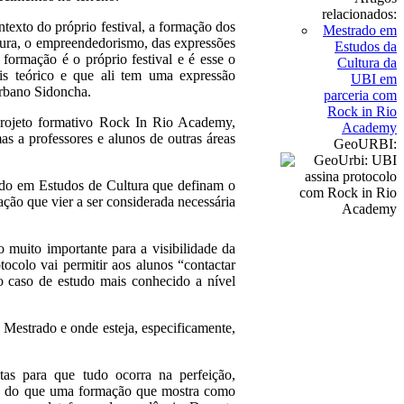
relacionados:
texto do próprio festival, a formação dos
Mestrado em
ltura, o empreendedorismo, das expressões
Estudos da
a formação é o próprio festival e é esse o
Cultura da
is teórico e que ali tem uma expressão
UBI em
Urbano Sidoncha.
parceria com
Rock in Rio
 projeto formativo Rock In Rio Academy,
Academy
as a professores e alunos de outras áreas
GeoURBI:
rado em Estudos de Cultura que definam o
ção que vier a ser considerada necessária
muito importante para a visibilidade da
ocolo vai permitir aos alunos “contactar
o caso de estudo mais conhecido a nível
 Mestrado e onde esteja, especificamente,
itas para que tudo ocorra na perfeição,
s é do que uma formação que mostra como