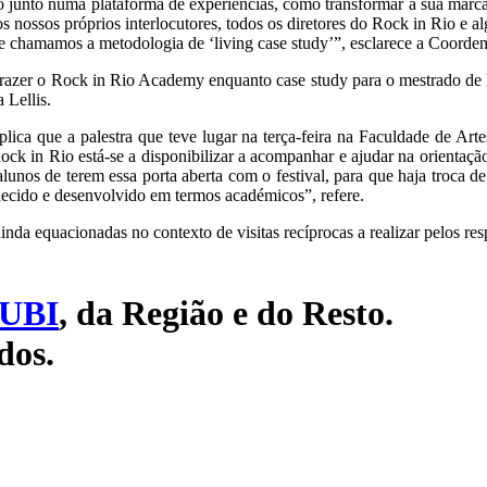
 junto numa plataforma de experiências, como transformar a sua marc
s nossos próprios interlocutores, todos os diretores do Rock in Rio e
, que chamamos a metodologia de ‘living case study’”, esclarece a Coord
razer o Rock in Rio Academy enquanto case study para o mestrado de 
 Lellis.
ica que a palestra que teve lugar na terça-feira na Faculdade de Arte
Rock in Rio está-se a disponibilizar a acompanhar e ajudar na orientação
unos de terem essa porta aberta com o festival, para que haja troca 
hecido e desenvolvido em termos académicos”, refere.
inda equacionadas no contexto de visitas recíprocas a realizar pelos res
UBI
, da Região e do Resto.
dos.