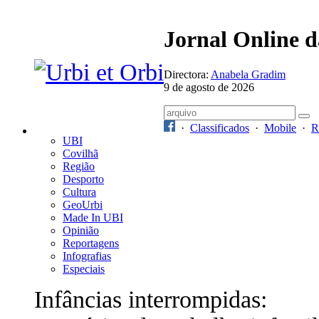
Jornal Online 
Directora:
Anabela Gradim
9 de agosto de 2026
·
Classificados
·
Mobile
·
R
UBI
Covilhã
Região
Desporto
Cultura
GeoUrbi
Made In UBI
Opinião
Reportagens
Infografias
Especiais
Infâncias interrompidas: