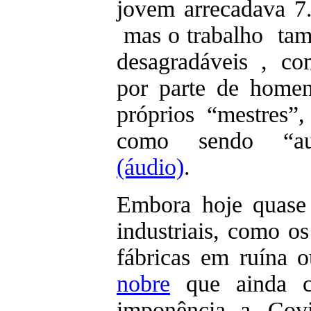
jovem arrecadava 7.
mas o trabalho tamb
desagradáveis , co
por parte de homen
próprios “mestres”,
como sendo “autê
(áudio)
.
Embora hoje quase 
industriais, como os
fábricas em ruína 
nobre
que ainda c
imponência, a Covi