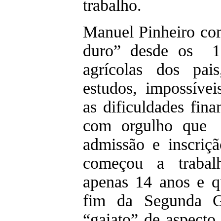
trabalho.
Manuel Pinheiro com
duro” desde os 1
agrícolas dos pai
estudos, impossívei
as dificuldades fina
com orgulho que
admissão e inscriç
começou a traba
apenas 14 anos e q
fim da Segunda 
“gaiato” de aspecto