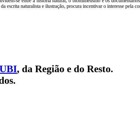
 dividem-se entre a história natural, o biomimetismo e os documentário
a escrita naturalista e ilustração, procura incentivar o interesse pela c
UBI
, da Região e do Resto.
dos.