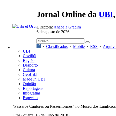
Jornal Online da
UBI
Directora:
Anabela Gradim
6 de agosto de 2026
·
Classificados
·
Mobile
·
RSS
·
Arquiv
UBI
Covilhã
Região
Desporto
Cultura
GeoUrbi
Made In UBI
Opinião
Reportagens
Infografias
Especiais
"Pássaros Cantores ou Passeriformes" no Museu dos Lanifícios
Urbi
· quarta, 18 de julho de 2018 ·