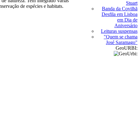
s de natureza. Tem integrado várias
Stuart
onservação de espécies e habitats.
Banda da Covilhã
Desfila em Lisboa
em Dia de
Aniversário
Leituras suspensas
"Quem se chama
José Saramago"
GeoURBI: