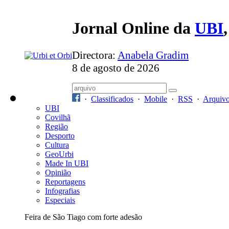
Jornal Online da
UBI
Directora:
Anabela Gradim
8 de agosto de 2026
·
Classificados
·
Mobile
·
RSS
·
Arquiv
UBI
Covilhã
Região
Desporto
Cultura
GeoUrbi
Made In UBI
Opinião
Reportagens
Infografias
Especiais
Feira de São Tiago com forte adesão