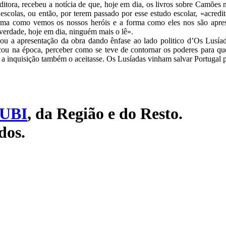
ditora, recebeu a notícia de que, hoje em dia, os livros sobre Camões 
 escolas, ou então, por terem passado por esse estudo escolar, «acre
a forma como vemos os nossos heróis e a forma como eles nos são apre
erdade, hoje em dia, ninguém mais o lê».
ou a apresentação da obra dando ênfase ao lado politico d’Os Lusíad
ou na época, perceber como se teve de contornar os poderes para que
e a inquisição também o aceitasse. Os Lusíadas vinham salvar Portugal p
UBI
, da Região e do Resto.
dos.