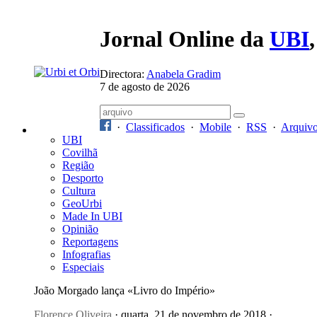
Jornal Online da
UBI
Directora:
Anabela Gradim
7 de agosto de 2026
·
Classificados
·
Mobile
·
RSS
·
Arquiv
UBI
Covilhã
Região
Desporto
Cultura
GeoUrbi
Made In UBI
Opinião
Reportagens
Infografias
Especiais
João Morgado lança «Livro do Império»
Florence Oliveira
· quarta, 21 de novembro de 2018 ·