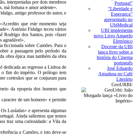
ão, interpretadas por dois membros
Portugal”
us, má fortuna e amor ardente».
“Liberdade e
dalgo, antigo professor do autor, e
Esperança”
apresentado no
 «Acredito que este momento seja
UbiMedical
ade». António Fidalgo teceu vários
UBI implementa
sé Rodrigo dos Santos, pois «fazer
novo Livro Amarelo
s agradável».
Eletrónico
ia ficcionada sobre Camões. Para o
Docente da UBI
sobre a passagem pelo período da
lança livro sobre a
ó da obra épica mas também da obra
história do Cinema
português
 é dedicada ao regresso a Lisboa de
José Eduardo
om o fim do império. O prólogo tem
Agualusa no Café
tre cortesãos que se conjuram para
Literário
GeoURBI:
 meio da epopeia dos homens que
 o caracter de um homem» e permite
er Os Lusíadas» e apresenta algumas
Portugal. Ainda salientou que temos
os traz uma curiosidade: a Vila da
eferência a Camões, e isto deve-se