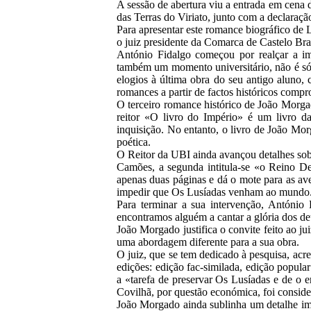
A sessão de abertura viu a entrada em cena 
das Terras do Viriato, junto com a declaraç
Para apresentar este romance biográfico de 
o juiz presidente da Comarca de Castelo Bra
António Fidalgo começou por realçar a i
também um momento universitário, não é só 
elogios à última obra do seu antigo aluno, 
romances a partir de factos históricos comp
O terceiro romance histórico de João Morga
reitor «O livro do Império» é um livro d
inquisição. No entanto, o livro de João Mo
poética.
O Reitor da UBI ainda avançou detalhes sobr
Camões, a segunda intitula-se «o Reino Des
apenas duas páginas e dá o mote para as ave
impedir que Os Lusíadas venham ao mundo. A
Para terminar a sua intervenção, Antón
encontramos alguém a cantar a glória dos de
João Morgado justifica o convite feito ao j
uma abordagem diferente para a sua obra.
O juiz, que se tem dedicado à pesquisa, acr
edições: edição fac-similada, edição popula
a «tarefa de preservar Os Lusíadas e de o 
Covilhã, por questão económica, foi consid
João Morgado ainda sublinha um detalhe imp