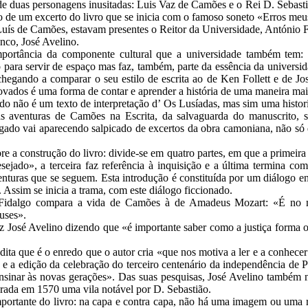
de duas personagens inusitadas: Luis Vaz de Camões e o Rei D. Sebasti
ão de um excerto do livro que se inicia com o famoso soneto «Erros me
Luís de Camões, estavam presentes o Reitor da Universidade, António Fi
nco, José Avelino.
mportância da componente cultural que a universidade também tem:
para servir de espaço mas faz, também, parte da essência da universid
chegando a comparar o seu estilo de escrita ao de Ken Follett e de Jo
rovados é uma forma de contar e aprender a história de uma maneira mai
do não é um texto de interpretação d’ Os Lusíadas, mas sim uma histor
as aventuras de Camões na Escrita, da salvaguarda do manuscrito, 
rgado vai aparecendo salpicado de excertos da obra camoniana, não s
e a construção do livro: divide-se em quatro partes, em que a primeira
ejado», a terceira faz referência à inquisição e a última termina c
nturas que se seguem. Esta introdução é constituída por um diálogo en
ssim se inicia a trama, com este diálogo ficcionado.
io Fidalgo compara a vida de Camões à de Amadeus Mozart: «É no
uses».
uiz José Avelino dizendo que «é importante saber como a justiça forma
edita que é o enredo que o autor cria «que nos motiva a ler e a conhec
r e a edição da celebração do terceiro centenário da independência de 
ensinar às novas gerações». Das suas pesquisas, José Avelino também n
erada em 1570 uma vila notável por D. Sebastião.
ortante do livro: na capa e contra capa, não há uma imagem ou uma r