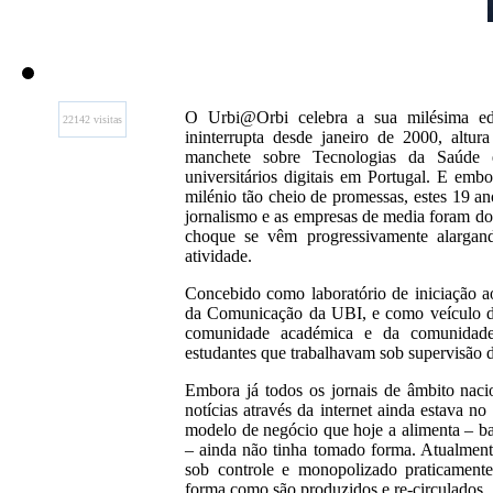
O Urbi@Orbi celebra a sua milésima ed
22142 visitas
ininterrupta desde janeiro de 2000, alt
manchete sobre Tecnologias da Saúde e
universitários digitais em Portugal. E em
milénio tão cheio de promessas, estes 19 a
jornalismo e as empresas de media foram dos
choque se vêm progressivamente alargan
atividade.
Concebido como laboratório de iniciação a
da Comunicação da UBI, e como veículo de
comunidade académica e da comunidade 
estudantes que trabalhavam sob supervisão d
Embora já todos os jornais de âmbito nac
notícias através da internet ainda estava no
modelo de negócio que hoje a alimenta – b
– ainda não tinha tomado forma. Atualmente
sob controle e monopolizado praticamente
forma como são produzidos e re-circulados.