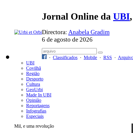
Jornal Online da
UBI
Directora:
Anabela Gradim
6 de agosto de 2026
·
Classificados
·
Mobile
·
RSS
·
Arquiv
UBI
Covilhã
Região
Desporto
Cultura
GeoUrbi
Made In UBI
Opinião
Reportagens
Infografias
Especiais
Mil, e uma revolução