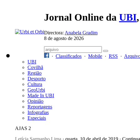
Jornal Online da
UBI
Directora:
Anabela Gradim
8 de agosto de 2026
·
Classificados
·
Mobile
·
RSS
·
Arquiv
UBI
Covilhã
Região
Desporto
Cultura
GeoUrbi
Made In UBI
Opinião
Reportagens
Infografias
Especiais
AJAS 2
Letícia Sarmanho Lima
· quarta, 10 de abril de 2019 · Continu