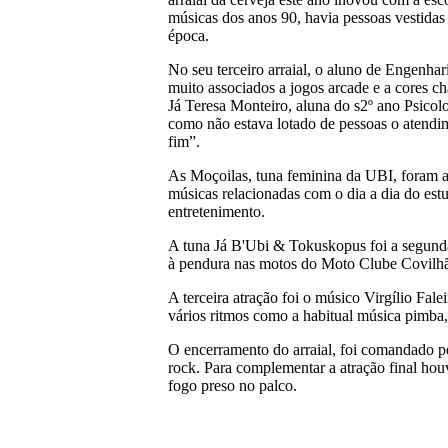
músicas dos anos 90, havia pessoas vestidas 
época.
No seu terceiro arraial, o aluno de Engenhar
muito associados a jogos arcade e a cores c
Já Teresa Monteiro, aluna do s2º ano Psicolo
como não estava lotado de pessoas o atendim
fim”.
As Moçoilas, tuna feminina da UBI, foram a 
músicas relacionadas com o dia a dia do est
entretenimento.
A tuna Já B'Ubi & Tokuskopus foi a segunda
à pendura nas motos do Moto Clube Covilh
A terceira atração foi o músico Virgílio Fa
vários ritmos como a habitual música pimba
O encerramento do arraial, foi comandado p
rock. Para complementar a atração final houv
fogo preso no palco.