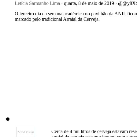
Letícia Sarmanho Lima
· quarta, 8 de maio de 2019 · @@y8X
O terceiro dia da semana académica no pavilhão da ANIL ficou
marcado pelo tradicional Arraial da Cerveja.
Cerca de 4 mil litros de cerveja estavam rese
22153 visitas
arraial da cerveja este ano inovou com a esc