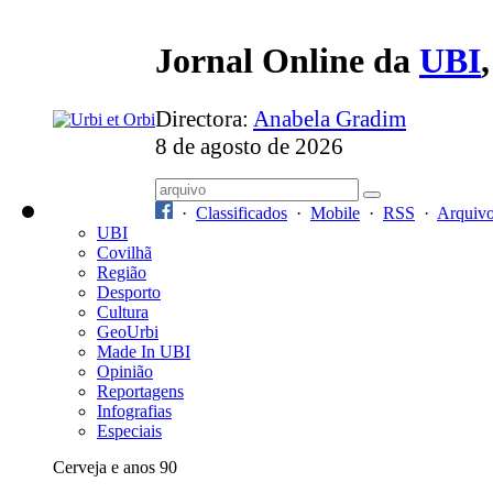
Jornal Online da
UBI
Directora:
Anabela Gradim
8 de agosto de 2026
·
Classificados
·
Mobile
·
RSS
·
Arquiv
UBI
Covilhã
Região
Desporto
Cultura
GeoUrbi
Made In UBI
Opinião
Reportagens
Infografias
Especiais
Cerveja e anos 90