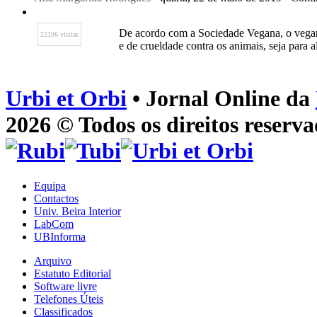
De acordo com a Sociedade Vegana, o vegani
22196 visitas
e de crueldade contra os animais, seja para a
Urbi et Orbi
• Jornal Online da
2026 © Todos os direitos reserva
Equipa
Contactos
Univ. Beira Interior
LabCom
UBInforma
Arquivo
Estatuto Editorial
Software livre
Telefones Úteis
Classificados