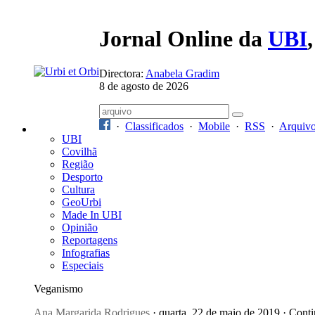
Jornal Online da
UBI
Directora:
Anabela Gradim
8 de agosto de 2026
·
Classificados
·
Mobile
·
RSS
·
Arquiv
UBI
Covilhã
Região
Desporto
Cultura
GeoUrbi
Made In UBI
Opinião
Reportagens
Infografias
Especiais
Veganismo
Ana Margarida Rodrigues
· quarta, 22 de maio de 2019 · Cont