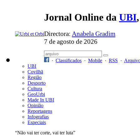
Jornal Online da
UBI
Directora:
Anabela Gradim
7 de agosto de 2026
·
Classificados
·
Mobile
·
RSS
·
Arquiv
UBI
Covilhã
Região
Desporto
Cultura
GeoUrbi
Made In UBI
Opinião
Reportagens
Infografias
Especiais
“Não vai ter corte, vai ter luta”