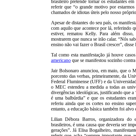
brasileiro pretende tornar os estudantes e
referir que “o grande motivo por estarmos
chamados de idiotas úteis pelo nosso próprio
Apesar de distantes do seu país, os manife
com aquilo que acontece por lá, referindo q
estiver, rematou Kelly. Para além disso,
mostrarem que nunca se irão calar. “Nós sa
ensino não vai fazer o Brasil crescer”, disse 
Tal como esta manifestação já houve caso
americano
que se manifestou sozinho contra
Jair Bolsonaro anunciou, em maio, que o Mi
porcento das verbas, primeiramente, da Uni
Federal Fluminense (UFF) e da Universida
o MEC estendeu a medida a todas as univer
divergências ideológicas, justificando que a
é uma balbúrdia” e que os estudantes eram
referiu ainda que os cortes no ensino super
entanto, a educação básica também foi alvo d
Lilian Débora Barros, organizadora do 
brasileiros, é uma causa que deveria ser im
gerações”. Já Elisa Bogalheiro, manifestan
referir que acha “sempre importante que a