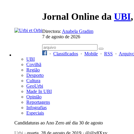
Jornal Online da
UBI
Directora:
Anabela Gradim
7 de agosto de 2026
·
Classificados
·
Mobile
·
RSS
·
Arquiv
UBI
Covilhã
Região
Desporto
Cultura
GeoUrbi
Made In UBI
Opinião
Reportagens
Infografias
Especiais
Candidaturas ao Ano Zero até dia 30 de agosto
Urbi
· quarta, 28 de agosto de 2019 · @@y8Xxv