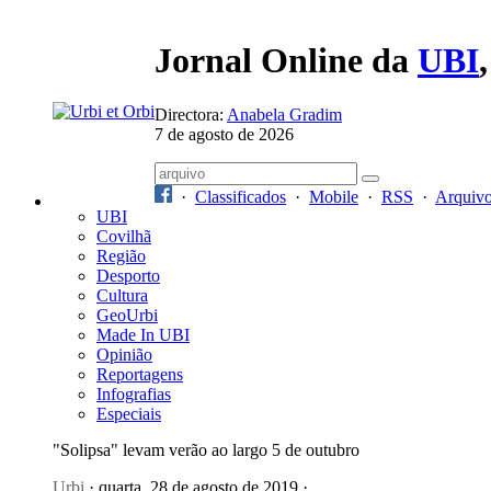
Jornal Online da
UBI
Directora:
Anabela Gradim
7 de agosto de 2026
·
Classificados
·
Mobile
·
RSS
·
Arquiv
UBI
Covilhã
Região
Desporto
Cultura
GeoUrbi
Made In UBI
Opinião
Reportagens
Infografias
Especiais
"Solipsa" levam verão ao largo 5 de outubro
Urbi
· quarta, 28 de agosto de 2019 ·