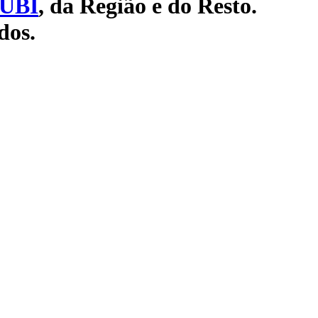
UBI
, da Região e do Resto.
dos.