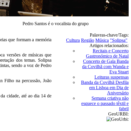
Pedro Santos é o vocalista do grupo
Palavras-chave/Tags:
stórias que formam a memória
Cultura
Região
Música
"Solipsa"
Artigos relacionados:
Recitais e Concerto
oca versões de músicas que
Gastronómico de Natal
retação dos temas. Solipsa
Concerto de Gala Banda
tintas, sendo a voz de Pedro
da Covilhã com Wanda e
Eva Stuart
Leituras suspensas
n Filho na percussão, João
Banda da Covilhã Desfila
em Lisboa em Dia de
Aniversário
da cidade, até ao dia 14 de
Semana criativa não
esquece o passado têxtil e
fabril
GeoURBI: