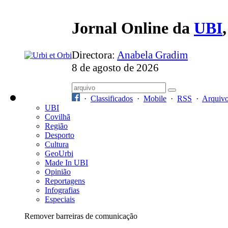
Jornal Online da
UBI
Directora:
Anabela Gradim
8 de agosto de 2026
·
Classificados
·
Mobile
·
RSS
·
Arquiv
UBI
Covilhã
Região
Desporto
Cultura
GeoUrbi
Made In UBI
Opinião
Reportagens
Infografias
Especiais
Remover barreiras de comunicação