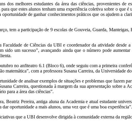
uns dos melhores estudantes da área das ciências, provenientes de esc
 para que estes alunos tenham uma experiência coletiva sobre o que é 
portunidade de ganhar conhecimentos práticos que os ajudem a clarif
março, tem a participação de 9 escolas de Gouveia, Guarda, Manteigas
 Faculdade de Ciências da UBI e coordenador da atividade desde a p
 tem sido um sucesso”, avançando ainda que o número pode aumentar 
lienta.
utubro no anfiteatro 6.1 (Bloco 6), onde seguiu com a primeira conferê
ção matemática”, com a professora Susana Carreira, da Universidade do
ortunidade de analisar exemplos de situações e problemas que fazem par
 Susana Carreira, questionada à margem da sua apresentação sobre a Ac
io para a área das ciências”.
a, Beatriz Pereira, antiga aluna da Academia e atual estudante universi
a dar oportunidade a mais alunos, uma vez que é uma boa experiência”
ciativas que a UBI desenvolve dirigida à comunidade externa da região