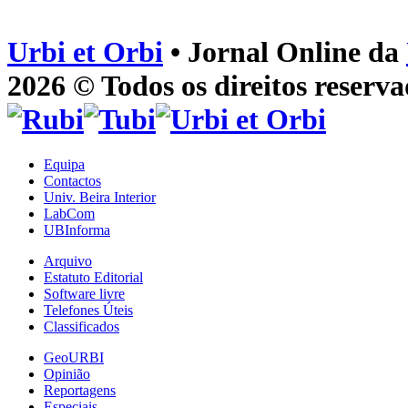
Urbi et Orbi
• Jornal Online da
2026 © Todos os direitos reserva
Equipa
Contactos
Univ. Beira Interior
LabCom
UBInforma
Arquivo
Estatuto Editorial
Software livre
Telefones Úteis
Classificados
GeoURBI
Opinião
Reportagens
Especiais