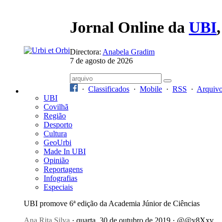
Jornal Online da
UBI
Directora:
Anabela Gradim
7 de agosto de 2026
·
Classificados
·
Mobile
·
RSS
·
Arquiv
UBI
Covilhã
Região
Desporto
Cultura
GeoUrbi
Made In UBI
Opinião
Reportagens
Infografias
Especiais
UBI promove 6ª edição da Academia Júnior de Ciências
Ana Rita Silva
· quarta, 30 de outubro de 2019 · @@y8Xxv