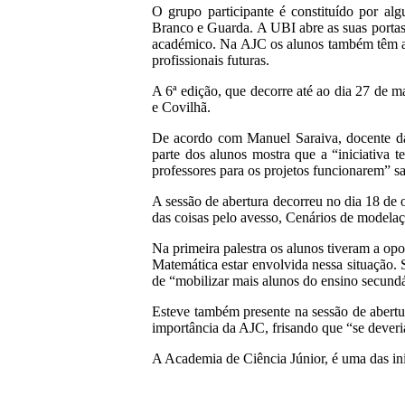
O grupo participante é constituído por alg
Branco e Guarda. A UBI abre as suas portas
académico. Na AJC os alunos também têm a o
profissionais futuras.
A 6ª edição, que decorre até ao dia 27 de 
e Covilhã.
De acordo com Manuel Saraiva, docente da
parte dos alunos mostra que a “iniciativa
professores para os projetos funcionarem” sa
A sessão de abertura decorreu no dia 18 de o
das coisas pelo avesso, Cenários de modela
Na primeira palestra os alunos tiveram a op
Matemática estar envolvida nessa situação.
de “mobilizar mais alunos do ensino secundár
Esteve também presente na sessão de abertur
importância da AJC, frisando que “se deveri
A Academia de Ciência Júnior, é uma das ini