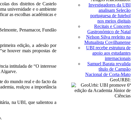
olas dos distritos de Castelo
Investigadores da UBI
uma universidade e o ambiente
analisam Seleção
icar as escolhas académicas e
portuguesa de futebol
nos meios digitais
Recitais e Concerto
, Belmonte, Penamacor, Fundão
Gastronómico de Natal
Nelson Silva reeleito na
Mutualista Covilhanense
rimeira edição, a adesão por
UBI recebe estrutura de
“se houver mais propostas de
apoio aos estudantes
internacionais
Samuel Barata revalida
ncia intitulada de “O interesse
título de Campão
 Algarve.
Nacional de Corta-Mato
GeoURBI:
te do mundo real e do facto da
ademia, realçou a importância
tária, na UBI, que salientou a
.
.