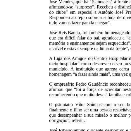
José Mendes, que há 15 anos está à frente
afirmando-se “surpreso”. Recebeu a distinç
do clube” em especial a António José Pra
Respondeu ao repto sobre a subida de divi
tudo vamos fazer para lá chegar”.
José Reis Barata, foi também homenageado a
que era difícil falar do pai, agradeceu a
memória e ensinamentos sejam esquecidos”,
incrível e estava sempre na linha da frente”, 
A Liga dos Amigos do Centro Hospitalar da
meio hospitalar” como descreveu o seu pr
município. A instituição que agrega cerca
homenagem “a fazer ainda mais”, uma vez que
O empresário Pedro Gaudêncio reconheceu q
afirmou que “foi a força de acreditar nes
reconhecendo que muito deve à família e co
O psiquiatra Vítor Saínhas com o seu b
finalmente o filho ser uma pessoa respeitá
que desempenhar a sua missão o melhor po
obrigação”, referiu.
José Ribeiro antigo dirigente desportivo 