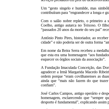
Um “gesto singelo e humilde, mas simbólic
contribuíram para “engrandecer a longa e gr
Com o salão nobre repleto, o primeiro a 
Coelho, antigo autarca no Teixoso. O fil
“passados 20 anos da morte do seu pai” receb
António Pinto Pires, historiador, ao recebe
cidade” e não poderia ser de outra forma “a
Em nome da Beira Serra recebeu a medalha 
que esta era uma homenagem “aos fundadores
esquecer os órgãos sociais da associação”.
A Fundação Imaculada Conceição, das Doro
agradecer a Irmã Margarida Macedo Ribeiri
ordem porque “eram covilhanenses as duas 
ainda que “mais não fazem do que trazer
confiam”.
José Carlos Campos, antigo operário e despo
homenagem, esclarecendo que “sempre qui
desporto é fundamental”, explicando assim p