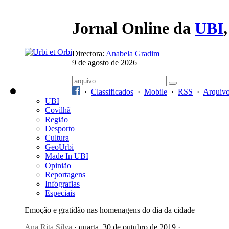
Jornal Online da
UBI
Directora:
Anabela Gradim
9 de agosto de 2026
·
Classificados
·
Mobile
·
RSS
·
Arquiv
UBI
Covilhã
Região
Desporto
Cultura
GeoUrbi
Made In UBI
Opinião
Reportagens
Infografias
Especiais
Emoção e gratidão nas homenagens do dia da cidade
Ana Rita Silva
· quarta, 30 de outubro de 2019 ·