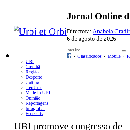
Jornal Online 
Directora:
Anabela Grad
6 de agosto de 2026
·
Classificados
·
Mobile
·
R
UBI
Covilhã
Região
Desporto
Cultura
GeoUrbi
Made In UBI
Opinião
Reportagens
Infografias
Especiais
UBI promove congresso de