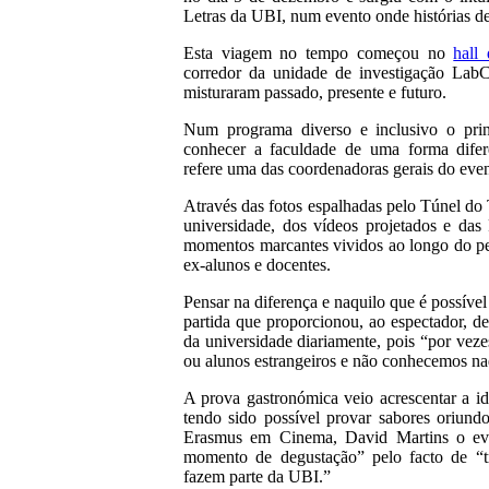
Letras da UBI, num evento onde histórias de
Esta viagem no tempo começou no
hall
corredor da unidade de investigação LabC
misturaram passado, presente e futuro.
Num programa diverso e inclusivo o princ
conhecer a faculdade de uma forma difere
refere uma das coordenadoras gerais do even
Através das fotos espalhadas pelo Túnel d
universidade, dos vídeos projetados e das
momentos marcantes vividos ao longo do per
ex-alunos e docentes.
Pensar na diferença e naquilo que é possíve
partida que proporcionou, ao espectador, d
da universidade diariamente, pois “por veze
ou alunos estrangeiros e não conhecemos nada
A prova gastronómica veio acrescentar a id
tendo sido possível provar sabores oriund
Erasmus em Cinema, David Martins o even
momento de degustação” pelo facto de “tr
fazem parte da UBI.”