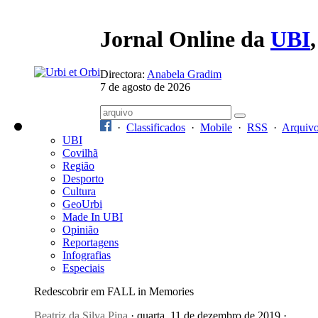
Jornal Online da
UBI
Directora:
Anabela Gradim
7 de agosto de 2026
·
Classificados
·
Mobile
·
RSS
·
Arquiv
UBI
Covilhã
Região
Desporto
Cultura
GeoUrbi
Made In UBI
Opinião
Reportagens
Infografias
Especiais
Redescobrir em FALL in Memories
Beatriz da Silva Pina
· quarta, 11 de dezembro de 2019 ·