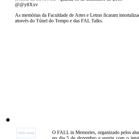
@@y8Xxv
As memórias da Faculdade de Artes e Letras ficaram imortaliza
através do Túnel do Tempo e das FAL Talks.
O FALL in Memories, organizado pelos alun
22162 visitas
no dia 5 de dezembro e surgiu com o intui