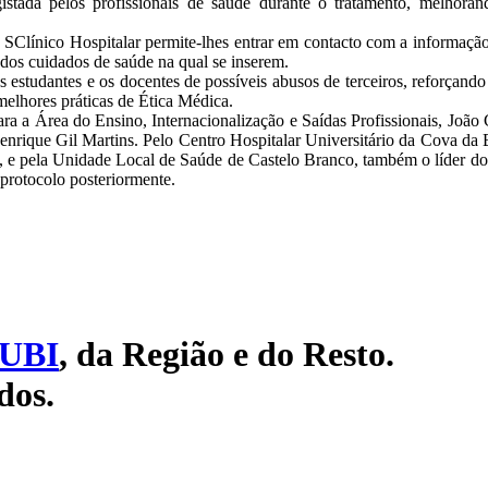
istada pelos profissionais de saúde durante o tratamento, melhoran
SClínico Hospitalar permite-lhes entrar em contacto com a informação a
dos cuidados de saúde na qual se inserem.
ios estudantes e os docentes de possíveis abusos de terceiros, reforçan
elhores práticas de Ética Médica.
ra a Área do Ensino, Internacionalização e Saídas Profissionais, João 
ique Gil Martins. Pelo Centro Hospitalar Universitário da Cova da B
, e pela Unidade Local de Saúde de Castelo Branco, também o líder d
protocolo posteriormente.
UBI
, da Região e do Resto.
dos.