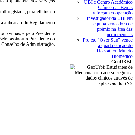
do a qualidade dos serviços
UBI e Centro Académico
Clínico das Beiras
li registada, para efeitos da
reforçam cooperação
Investigador da UBI em
do a aplicação do Regulamento
equipa vencedora de
prémio na área das
Canavilhas, e pelo Presidente
neurociências
eira assinou o Presidente do
Projeto "Over Sun" vence
o Conselho de Administração,
a quarta edição do
Hackathon Mundo
Biomédico
GeoURBI: