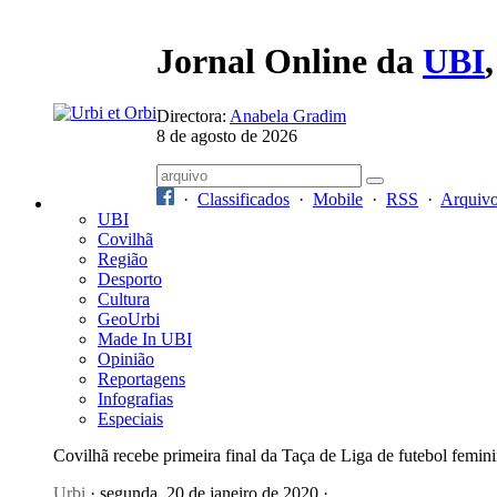
Jornal Online da
UBI
Directora:
Anabela Gradim
8 de agosto de 2026
·
Classificados
·
Mobile
·
RSS
·
Arquiv
UBI
Covilhã
Região
Desporto
Cultura
GeoUrbi
Made In UBI
Opinião
Reportagens
Infografias
Especiais
Covilhã recebe primeira final da Taça de Liga de futebol femin
Urbi
· segunda, 20 de janeiro de 2020 ·