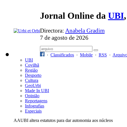
Jornal Online da
UBI
Directora:
Anabela Gradim
7 de agosto de 2026
·
Classificados
·
Mobile
·
RSS
·
Arquiv
UBI
Covilhã
Região
Desporto
Cultura
GeoUrbi
Made In UBI
Opinião
Reportagens
Infografias
Especiais
AAUBI altera estatutos para dar autonomia aos núcleos