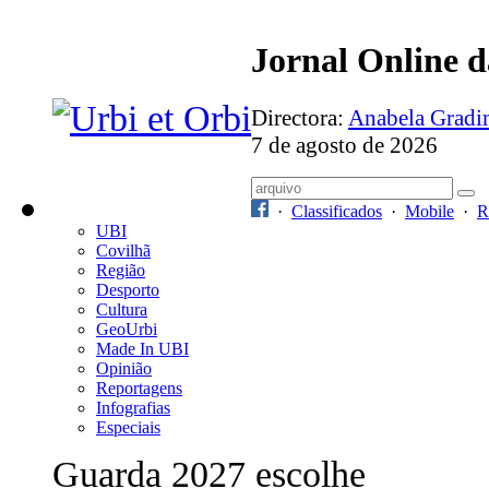
Jornal Online 
Directora:
Anabela Grad
7 de agosto de 2026
·
Classificados
·
Mobile
·
R
UBI
Covilhã
Região
Desporto
Cultura
GeoUrbi
Made In UBI
Opinião
Reportagens
Infografias
Especiais
Guarda 2027 escolhe